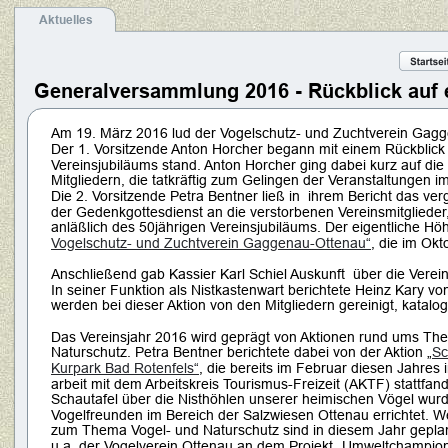
Aktuelles
Generalversammlung 2016 - 
Rückblick auf 
Am 19. März 2016 lud der Vogelschutz- und Zuchtverein Gag
Click thumbnail to enlarge
Der 1. Vorsitzende Anton Horcher begann mit einem Rückblick
Vereinsjubiläums stand. Anton Horcher ging dabei kurz auf die 
Mitgliedern, die tatkräftig zum Gelingen der Veranstaltungen i
Die 2. Vorsitzende Petra Bentner ließ in  ihrem Bericht das 
der Gedenkgottesdienst an die verstorbenen Vereinsmitgliede
anläßlich des 50jährigen Vereinsjubiläums. Der eigentliche Hö
Vogelschutz- und Zuchtverein Gaggenau-Ottenau“
, die im Ok
Anschließend gab Kassier Karl Schiel Auskunft  über die Verein
In seiner Funktion als Nistkastenwart berichtete Heinz Kary 
werden bei dieser Aktion von den Mitgliedern gereinigt, katalogi
Das Vereinsjahr 2016 wird geprägt von Aktionen rund ums Th
Naturschutz. Petra Bentner berichtete dabei von der Aktion „
Sc
Kurpark Bad Rotenfels
“
, die bereits im Februar diesen Jahre
arbeit mit dem Arbeitskreis Tourismus-Freizeit (AKTF) stattfand
Schautafel über die Nisthöhlen unserer heimischen Vögel wur
Vogelfreunden im Bereich der Salzwiesen Ottenau errichtet. We
zum Thema Vogel- und Naturschutz sind in diesem Jahr geplant
u.a. der Vogelverein Ottenau an dem Projekt „Umweltchampion